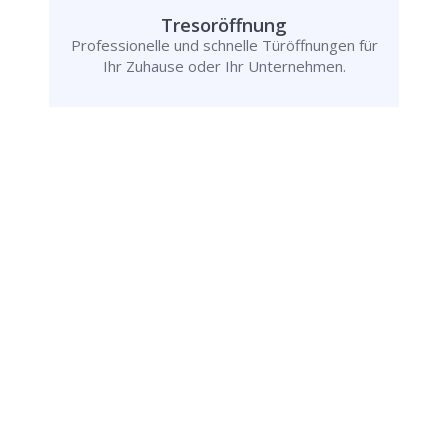
Tresoröffnung
Professionelle und schnelle Türöffnungen für
Ihr Zuhause oder Ihr Unternehmen.
Rufen Sie uns jetzt an und
lassen Sie
uns Ihr Problem lösen!