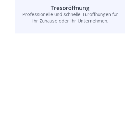
Tresoröffnung
Professionelle und schnelle Türöffnungen für
Ihr Zuhause oder Ihr Unternehmen.
Rufen Sie uns jetzt an und
lassen Sie
uns Ihr Problem lösen!