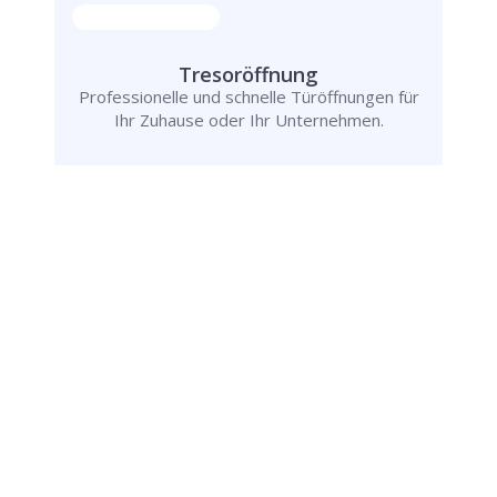
Tresoröffnung
Professionelle und schnelle Türöffnungen für
Ihr Zuhause oder Ihr Unternehmen.
Rufen Sie uns jetzt an und
lassen Sie
uns Ihr Problem lösen!